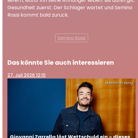
liefern, wofür ihn seine Anhänger lieben. Bis dahin gilt:
Gesundheit zuerst. Der Schlager wartet und Semino
Rossi kommt bald zurück.
Semino Rossi
Das könnte Sie auch interessieren
27
. Juli 2026 12:10
Maximilian König
Giovanni Zarrella löst Wettschuld ein – dieses