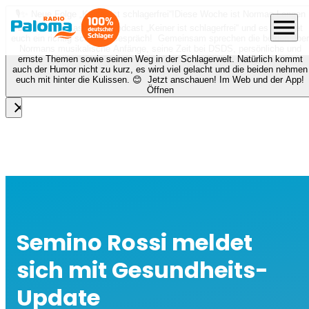
🎙️✨ Neue Folge „Keiner ist schlagerfrei“!
Diese Woche ist Norman Langen
menu
bei Nora zu Gast beim Podcast „Keiner ist schlagerfrei“ und es erwartet
euch ein richtig schönes Gespräch! Gemeinsam sprechen die beiden über
Normans musikalische Anfänge, seine Zeit bei DSDS, persönliche und
ernste Themen sowie seinen Weg in der Schlagerwelt. Natürlich kommt
auch der Humor nicht zu kurz, es wird viel gelacht und die beiden nehmen
euch mit hinter die Kulissen. 😊 Jetzt anschauen! Im Web und der App!
Öffnen
close
Semino Rossi meldet
sich mit Gesundheits-
Update