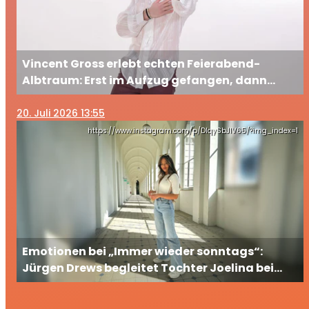
Vincent Gross erlebt echten Feierabend-
Albtraum: Erst im Aufzug gefangen, dann
ausgesperrt
20
. Juli 2026 13:55
https://www.instagram.com/p/DIqySbJIV65/?img_index=1
Emotionen bei „Immer wieder sonntags“:
Jürgen Drews begleitet Tochter Joelina bei
ihrem großen TV-Auftritt