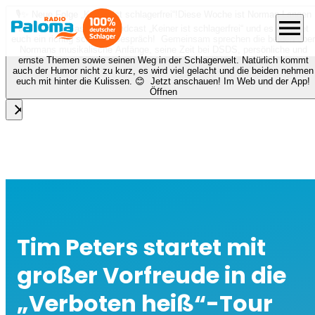
🎙️✨ Neue Folge „Keiner ist schlagerfrei“!
Diese Woche ist Norman Langen
menu
bei Nora zu Gast beim Podcast „Keiner ist schlagerfrei“ und es erwartet
euch ein richtig schönes Gespräch! Gemeinsam sprechen die beiden über
Normans musikalische Anfänge, seine Zeit bei DSDS, persönliche und
ernste Themen sowie seinen Weg in der Schlagerwelt. Natürlich kommt
auch der Humor nicht zu kurz, es wird viel gelacht und die beiden nehmen
euch mit hinter die Kulissen. 😊 Jetzt anschauen! Im Web und der App!
Öffnen
close
Tim Peters startet mit
großer Vorfreude in die
„Verboten heiß“-Tour