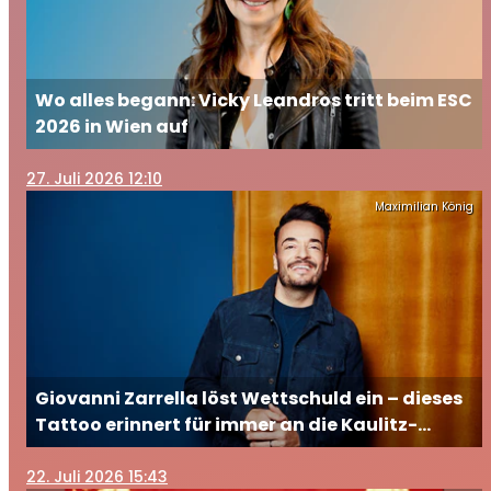
Wo alles begann: Vicky Leandros tritt beim ESC
2026 in Wien auf
27
. Juli 2026 12:10
Maximilian König
Giovanni Zarrella löst Wettschuld ein – dieses
Tattoo erinnert für immer an die Kaulitz-
Brüder
22
. Juli 2026 15:43