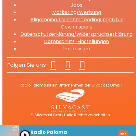
Jobs
Marketing/Werbung
Allgemeine Teilnahmebedingungen für
Gewinnspiele
Datenschutzerklärung/Widerspruchserklärung
Datenschutz-Einstellungen
Impressum
Folgen Sie uns
Radio Paloma ist ein Unternehmen der Silvacast GmbH
© Silvacast GmbH. Alle Rechte vorbehalten.
Radio Paloma
play_arrow
queue_music