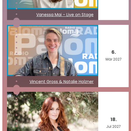
Vanessa Mai - Live on Stage
6.
Mär
2027
Vincent Gross & Natalie Holzner
18.
Jul
2027