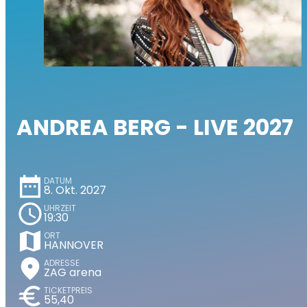
ANDREA BERG - LIVE 2027
date_range
DATUM
8. Okt. 2027
schedule
UHRZEIT
19:30
map
ORT
HANNOVER
place
ADRESSE
ZAG arena
euro
TICKETPREIS
55,40