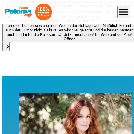
🎙️✨ Neue Folge „Keiner ist schlagerfrei“!
Diese Woche ist Norman Langen
menu
bei Nora zu Gast beim Podcast „Keiner ist schlagerfrei“ und es erwartet
euch ein richtig schönes Gespräch! Gemeinsam sprechen die beiden über
Normans musikalische Anfänge, seine Zeit bei DSDS, persönliche und
ernste Themen sowie seinen Weg in der Schlagerwelt. Natürlich kommt
auch der Humor nicht zu kurz, es wird viel gelacht und die beiden nehmen
euch mit hinter die Kulissen. 😊 Jetzt anschauen! Im Web und der App!
Öffnen
close