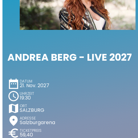
ANDREA BERG - LIVE 2027
date_range
DATUM
21. Nov. 2027
schedule
UHRZEIT
19:30
map
ORT
SALZBURG
place
ADRESSE
Salzburgarena
euro
TICKETPREIS
59,40