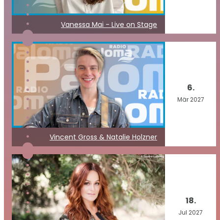
Vanessa Mai - Live on Stage
6.
Mär
2027
Vincent Gross & Natalie Holzner
18.
Jul
2027