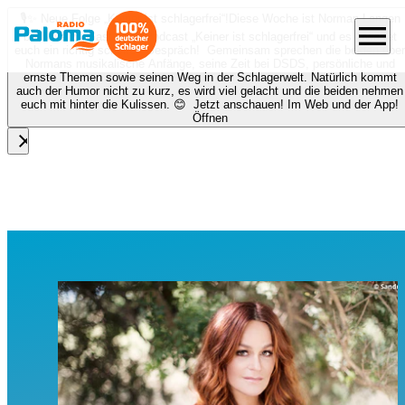
🎙️✨ Neue Folge „Keiner ist schlagerfrei“!
Diese Woche ist Norman Langen
menu
bei Nora zu Gast beim Podcast „Keiner ist schlagerfrei“ und es erwartet
euch ein richtig schönes Gespräch! Gemeinsam sprechen die beiden über
Normans musikalische Anfänge, seine Zeit bei DSDS, persönliche und
ernste Themen sowie seinen Weg in der Schlagerwelt. Natürlich kommt
auch der Humor nicht zu kurz, es wird viel gelacht und die beiden nehmen
euch mit hinter die Kulissen. 😊 Jetzt anschauen! Im Web und der App!
Öffnen
close