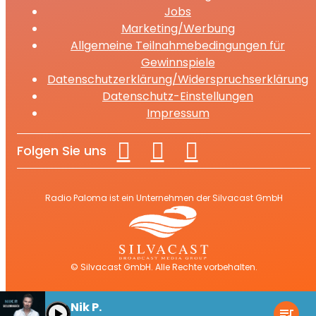
Jobs
Marketing/Werbung
Allgemeine Teilnahmebedingungen für
Gewinnspiele
Datenschutzerklärung/Widerspruchserklärung
Datenschutz-Einstellungen
Impressum
Folgen Sie uns
Radio Paloma ist ein Unternehmen der Silvacast GmbH
© Silvacast GmbH. Alle Rechte vorbehalten.
Nik P.
play_arrow
queue_music