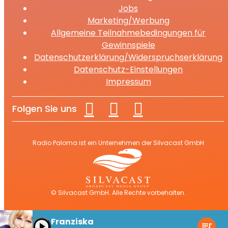
Jobs
Marketing/Werbung
Allgemeine Teilnahmebedingungen für
Gewinnspiele
Datenschutzerklärung/Widerspruchserklärung
Datenschutz-Einstellungen
Impressum
Folgen Sie uns
Radio Paloma ist ein Unternehmen der Silvacast GmbH
© Silvacast GmbH. Alle Rechte vorbehalten.
Franziska
play_arrow
queue_music