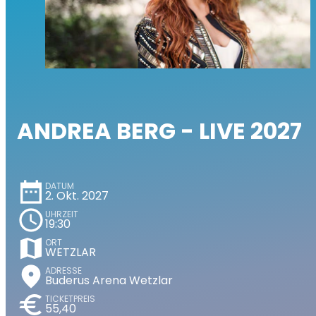
ANDREA BERG - LIVE 2027
date_range
DATUM
2. Okt. 2027
schedule
UHRZEIT
19:30
map
ORT
WETZLAR
place
ADRESSE
Buderus Arena Wetzlar
euro
TICKETPREIS
55,40