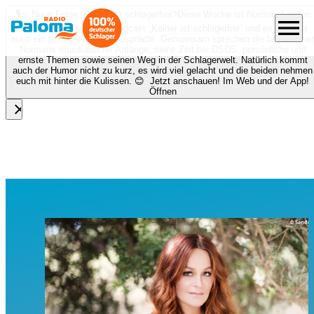
🎙️✨ Neue Folge „Keiner ist schlagerfrei“!
Diese Woche ist Norman Langen
menu
bei Nora zu Gast beim Podcast „Keiner ist schlagerfrei“ und es erwartet
euch ein richtig schönes Gespräch! Gemeinsam sprechen die beiden über
Normans musikalische Anfänge, seine Zeit bei DSDS, persönliche und
ernste Themen sowie seinen Weg in der Schlagerwelt. Natürlich kommt
auch der Humor nicht zu kurz, es wird viel gelacht und die beiden nehmen
euch mit hinter die Kulissen. 😊 Jetzt anschauen! Im Web und der App!
Öffnen
close