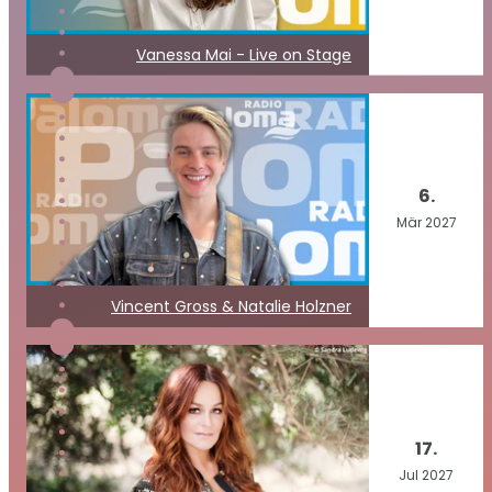
Vanessa Mai - Live on Stage
6.
Mär
2027
Vincent Gross & Natalie Holzner
17.
Jul
2027