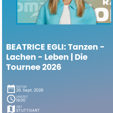
BEATRICE EGLI: Tanzen -
Lachen - Leben | Die
Tournee 2026
date_range
DATUM
26. Sept. 2026
schedule
UHRZEIT
19:00
map
ORT
STUTTGART