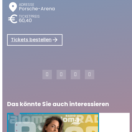
place
ADRESSE
Porsche-Arena
euro
TICKETPREIS
60,40
Tickets bestellen
Das könnte Sie auch interessieren