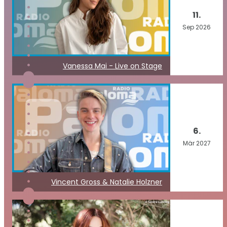
11.
Sep
2026
Vanessa Mai - Live on Stage
6.
Mär
2027
Vincent Gross & Natalie Holzner