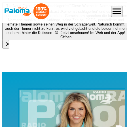
🎙️✨ Neue Folge „Keiner ist schlagerfrei“!
Diese Woche ist Norman Langen
menu
bei Nora zu Gast beim Podcast „Keiner ist schlagerfrei“ und es erwartet
euch ein richtig schönes Gespräch! Gemeinsam sprechen die beiden über
Normans musikalische Anfänge, seine Zeit bei DSDS, persönliche und
ernste Themen sowie seinen Weg in der Schlagerwelt. Natürlich kommt
auch der Humor nicht zu kurz, es wird viel gelacht und die beiden nehmen
euch mit hinter die Kulissen. 😊 Jetzt anschauen! Im Web und der App!
Öffnen
close