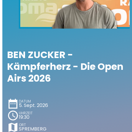
BEN ZUCKER -
Kämpferherz - Die Open
Airs 2026
date_range
DATUM
5. Sept. 2026
schedule
UHRZEIT
19:30
map
ORT
SPREMBERG