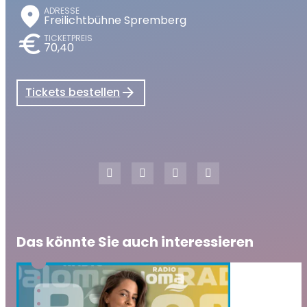
place
ADRESSE
Freilichtbühne Spremberg
euro
TICKETPREIS
70,40
Tickets bestellen
Das könnte Sie auch interessieren