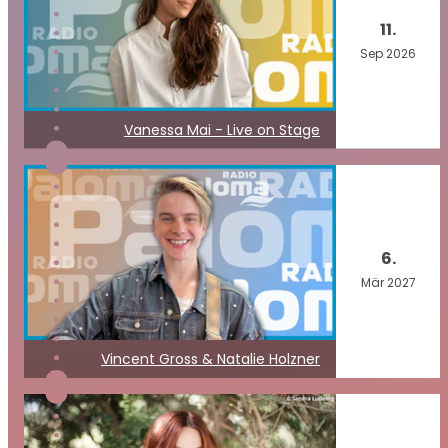
11.
Sep
2026
Vanessa Mai - Live on Stage
6.
Mär
2027
Vincent Gross & Natalie Holzner