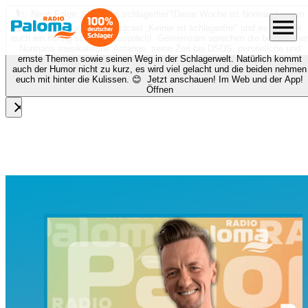
🎙️✨ Neue Folge „Keiner ist schlagerfrei“!
Diese Woche ist Norman Langen
menu
bei Nora zu Gast beim Podcast „Keiner ist schlagerfrei“ und es erwartet
euch ein richtig schönes Gespräch! Gemeinsam sprechen die beiden über
Normans musikalische Anfänge, seine Zeit bei DSDS, persönliche und
ernste Themen sowie seinen Weg in der Schlagerwelt. Natürlich kommt
auch der Humor nicht zu kurz, es wird viel gelacht und die beiden nehmen
euch mit hinter die Kulissen. 😊 Jetzt anschauen! Im Web und der App!
Öffnen
close