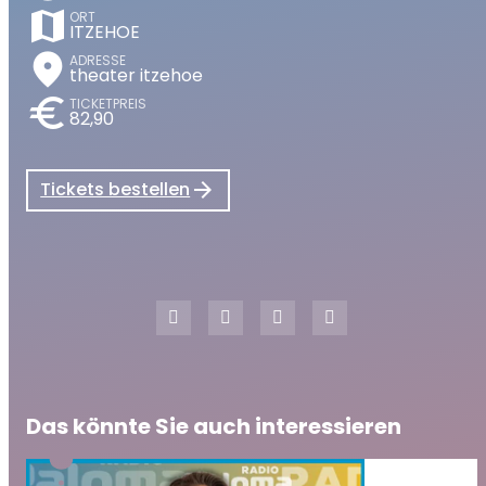
map
ORT
ITZEHOE
place
ADRESSE
theater itzehoe
euro
TICKETPREIS
82,90
Tickets bestellen
Das könnte Sie auch interessieren