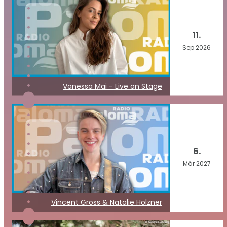
11.
Sep
2026
Vanessa Mai - Live on Stage
6.
Mär
2027
Vincent Gross & Natalie Holzner