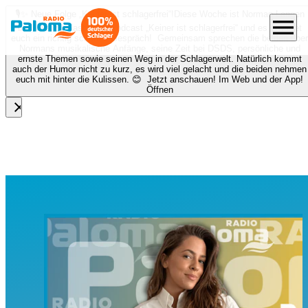
🎙️✨ Neue Folge „Keiner ist schlagerfrei“!
Diese Woche ist Norman Langen
menu
bei Nora zu Gast beim Podcast „Keiner ist schlagerfrei“ und es erwartet
euch ein richtig schönes Gespräch! Gemeinsam sprechen die beiden über
Normans musikalische Anfänge, seine Zeit bei DSDS, persönliche und
ernste Themen sowie seinen Weg in der Schlagerwelt. Natürlich kommt
auch der Humor nicht zu kurz, es wird viel gelacht und die beiden nehmen
euch mit hinter die Kulissen. 😊 Jetzt anschauen! Im Web und der App!
Öffnen
close