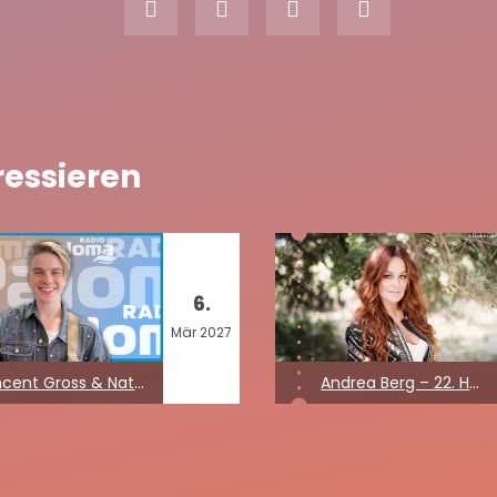
ressieren
6.
Mär
2027
Vincent Gross & Natalie Holzner
Andrea Berg – 22. Heimspiel Kult Open Air 2027