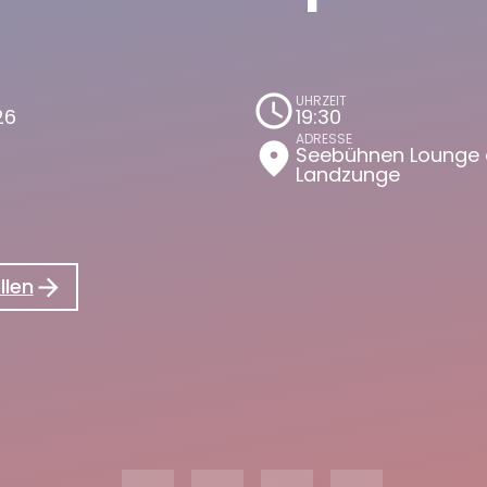
schedule
UHRZEIT
26
19:30
ADRESSE
place
Seebühnen Lounge 
Landzunge
llen