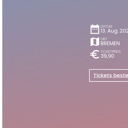
date_range
DATUM
13. Aug. 20
map
ORT
BREMEN
euro
TICKETPREIS
39,90
Tickets beste