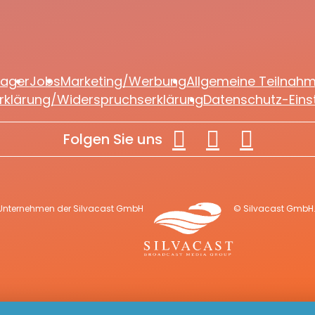
lager
Jobs
Marketing/Werbung
Allgemeine Teilnah
rklärung/Widerspruchserklärung
Datenschutz-Eins
Folgen Sie uns
 Unternehmen der Silvacast GmbH
© Silvacast GmbH. 