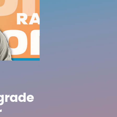
grade
r