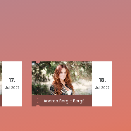
17.
18.
Jul
2027
Jul
2027
Andrea Berg - Bergfest 2027 (Kein Konzert)