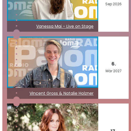
Sep
2026
Vanessa Mai - Live on Stage
6.
Mär
2027
Vincent Gross & Natalie Holzner