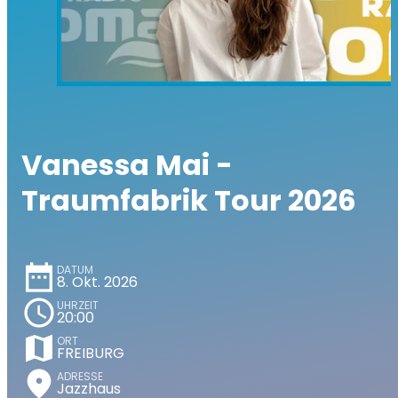
Vanessa Mai -
Traumfabrik Tour 2026
date_range
DATUM
8. Okt. 2026
schedule
UHRZEIT
20:00
map
ORT
FREIBURG
place
ADRESSE
Jazzhaus