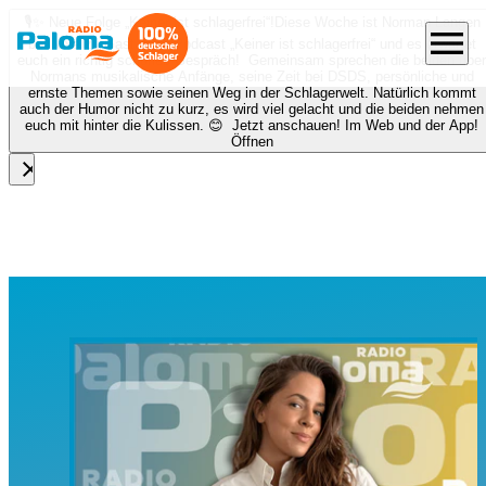
🎙️✨ Neue Folge „Keiner ist schlagerfrei“!
Diese Woche ist Norman Langen
menu
bei Nora zu Gast beim Podcast „Keiner ist schlagerfrei“ und es erwartet
euch ein richtig schönes Gespräch! Gemeinsam sprechen die beiden über
Normans musikalische Anfänge, seine Zeit bei DSDS, persönliche und
ernste Themen sowie seinen Weg in der Schlagerwelt. Natürlich kommt
auch der Humor nicht zu kurz, es wird viel gelacht und die beiden nehmen
euch mit hinter die Kulissen. 😊 Jetzt anschauen! Im Web und der App!
Öffnen
close