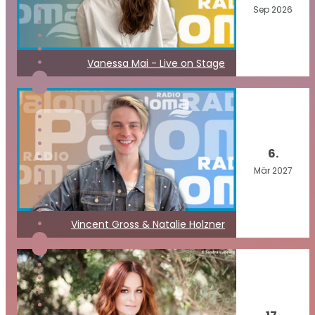
Sep
2026
Vanessa Mai - Live on Stage
6.
Mär
2027
Vincent Gross & Natalie Holzner