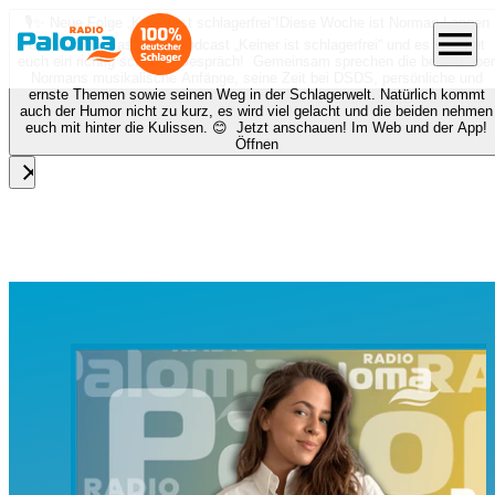
🎙️✨ Neue Folge „Keiner ist schlagerfrei“!
Diese Woche ist Norman Langen
menu
bei Nora zu Gast beim Podcast „Keiner ist schlagerfrei“ und es erwartet
euch ein richtig schönes Gespräch! Gemeinsam sprechen die beiden über
Normans musikalische Anfänge, seine Zeit bei DSDS, persönliche und
ernste Themen sowie seinen Weg in der Schlagerwelt. Natürlich kommt
auch der Humor nicht zu kurz, es wird viel gelacht und die beiden nehmen
euch mit hinter die Kulissen. 😊 Jetzt anschauen! Im Web und der App!
Öffnen
close