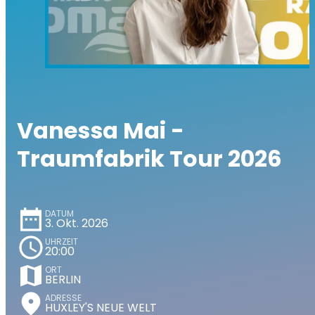
Vanessa Mai -
Traumfabrik Tour 2026
date_range
DATUM
3. Okt. 2026
schedule
UHRZEIT
20:00
map
ORT
BERLIN
place
ADRESSE
HUXLEY'S NEUE WELT